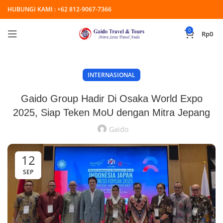
HUBUNGI KAMI :
+62 812-9067-7366
0
Rp
0
INTERNASIONAL
Gaido Group Hadir Di Osaka World Expo
2025, Siap Teken MoU dengan Mitra Jepang
Gaido
12
SEP